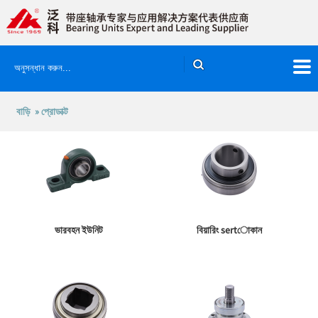
বাড়ি
»
প্রোডাক্ট
ভারবহন ইউনিট
বিয়ারিং sertোকান