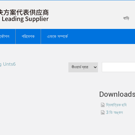
বাড়ি
রকৌশল
পরিবেশক
এফকে সম্পর্কে
g Unts6
Download
দ্বিমাত্রিক ছবি
3 ডি অঙ্কন