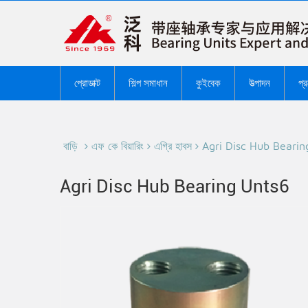
প্রোডাক্ট
শিল্প সমাধান
কুইবেক
উত্পাদন
প্
বাড়ি
এফ কে বিয়ারিং
এগ্রি হাবস
Agri Disc Hub Bearin
Agri Disc Hub Bearing Unts6