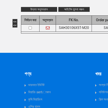
উন্নত অনুসন্ধান
আইটেম তুলনা করুন
নির্বাচন করা
অনুসন্ধান
FK No.
Order p
<<
<<
SAH30106X5T-M20
SA
পণ্য
খবর
ভারবহন ইউনিট
সংস্থা 
বিয়ারিং sertোকান
সলিউশন
কৃষি বিয়ারিংস
শিল্প সংব
এগ্রি হাবস