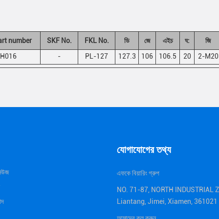
art number
SKF No.
FKL No.
ডি
জে
এইচ
ঘ:
জি
H016
-
PL-127
127.3
106
106.5
20
2-M20
যোগাযোগের তথ্য
নিউজ
এফকে বিয়ারিং গ্রুপ
NO. 71-87, NORTH INDUSTRIAL 
াদ
Liantang, Jimei, Xiamen, 36102
আমাদের কল করুন