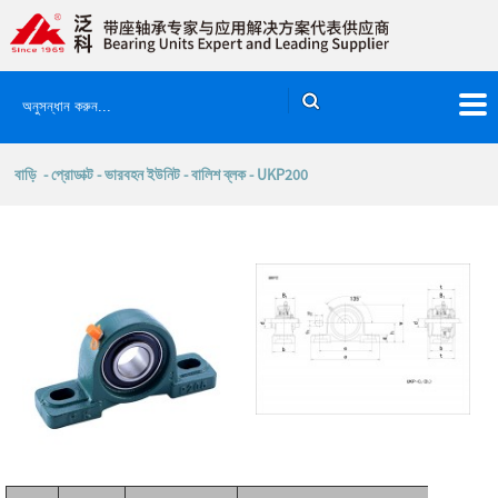
বাড়ি
-
প্রোডাক্ট
-
ভারবহন ইউনিট
-
বালিশ ব্লক
- UKP200