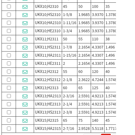
UKX10;H2310
45
50
100
35
25
5
UKX10;HS2310
1-5/8
1.9685
3.9370
1.3780
0.6843
2
UKX10;HA2310
1-11/16
1.9685
3.9370
1.3780
0.6843
2
UKX10;HE2310
1-3/4
1.9685
3.9370
1.3780
0.6843
2
UKX11;H2311
50
55
110
38
27
5
UKX11;HS2311
1-7/8
2.1654
4.3307
1.496
1.063
2
UKX11;HA2311
1-15/16
2.1654
4.3307
1.496
1.063
2
UKX11;HE2311
2
2.1654
4.3307
1.496
1.063
2
UKX12;H2312
55
60
120
40
28
6
UKX12;HS2312
2-1/8
2.3622
4.7244
1.5748
1.1024
2
UKX13;H2313
60
65
125
40
29
6
UKX13;HA2313
2-3/16
2.5591
4.9213
1.5748
1.1417
2
UKX13;HE2313
2-1/4
2.5591
4.9213
1.5748
1.1417
2
UKX13;HS2313
2-3/8
2.5591
4.9213
1.5748
1.1417
2
UKX15;H2315
65
75
140
45
32
7
UKX15;HA2315
2-7/16
2.9528
5.5118
1.7717
1.2598
2