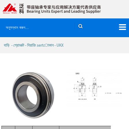
বাড়ি
-
প্রোডাক্ট
-
বিয়ারিং sertোকান
- UKX