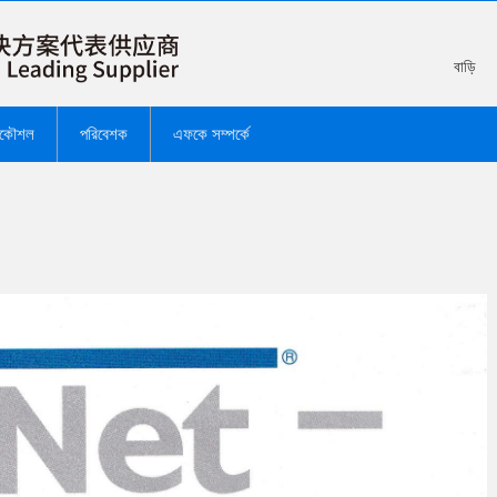
বাড়ি
রকৌশল
পরিবেশক
এফকে সম্পর্কে