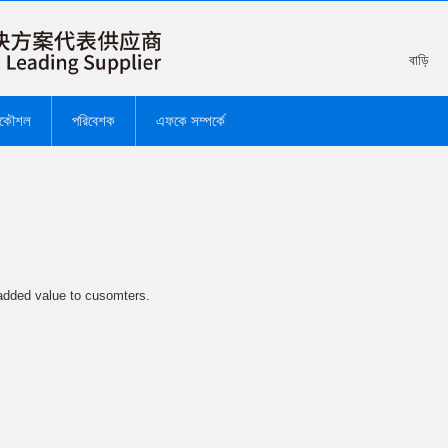
বাড়ি
রকৌশল
পরিবেশক
এফকে সম্পর্কে
 added value to cusomters.