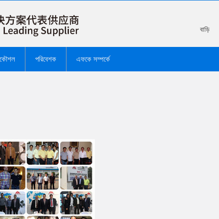
বাড়ি
রকৌশল
পরিবেশক
এফকে সম্পর্কে