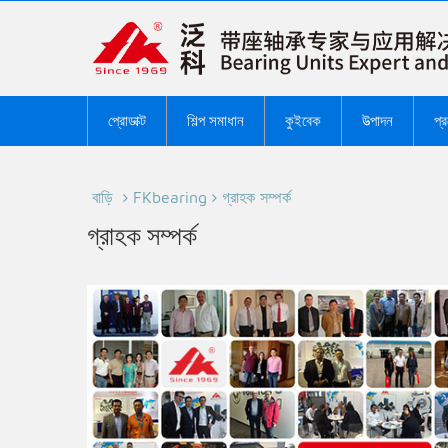
প্রোডাক্ট
শিল্প সমাধান
কুইবেক
উত্পাদন
প্
বাড়ি
FKbearing
গ্রাহক সম্পর্ক
গ্রাহক সম্পর্ক