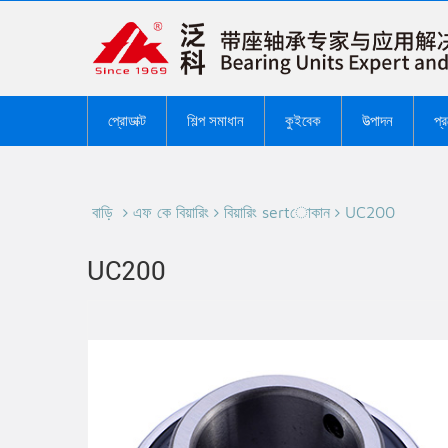
প্রোডাক্ট
শিল্প সমাধান
কুইবেক
উত্পাদন
প্
বাড়ি
এফ কে বিয়ারিং
বিয়ারিং sertোকান
UC200
UC200