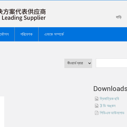
বাড়ি
রকৌশল
পরিবেশক
এফকে সম্পর্কে
Download
দ্বিমাত্রিক ছবি
3 ডি অঙ্কন
পিডিএফ ডাউনলোড