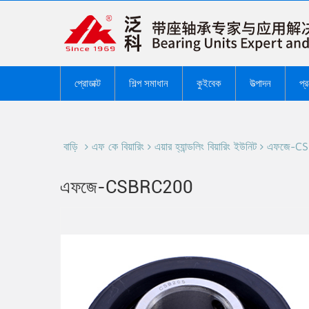
প্রোডাক্ট
শিল্প সমাধান
কুইবেক
উত্পাদন
প্
বাড়ি
এফ কে বিয়ারিং
এয়ার হ্যান্ডলিং বিয়ারিং ইউনিট
এফজে-C
এফজে-CSBRC200