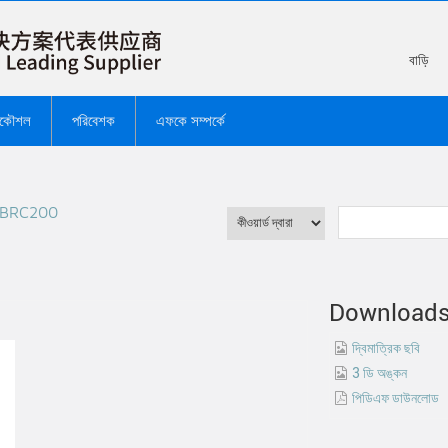
বাড়ি
রকৌশল
পরিবেশক
এফকে সম্পর্কে
SBRC200
Download
দ্বিমাত্রিক ছবি
3 ডি অঙ্কন
পিডিএফ ডাউনলোড